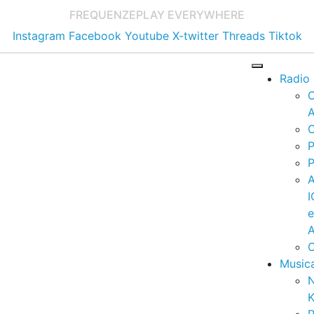
FREQUENZE
PLAY EVERYWHERE
Instagram
Facebook
Youtube
X-twitter
Threads
Tiktok
Radio
A
C
P
P
I
A
C
Music
K