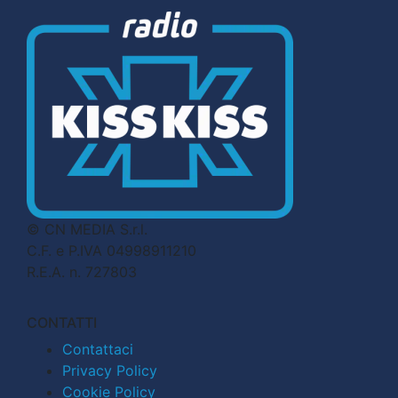
© CN MEDIA S.r.l.
C.F. e P.IVA 04998911210
R.E.A. n. 727803
CONTATTI
Contattaci
Privacy Policy
Cookie Policy