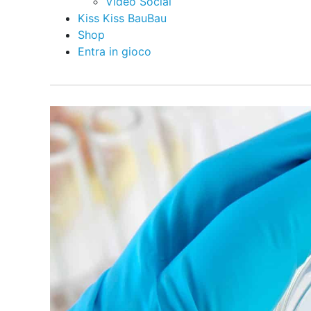
Video Social
Kiss Kiss BauBau
Shop
Entra in gioco