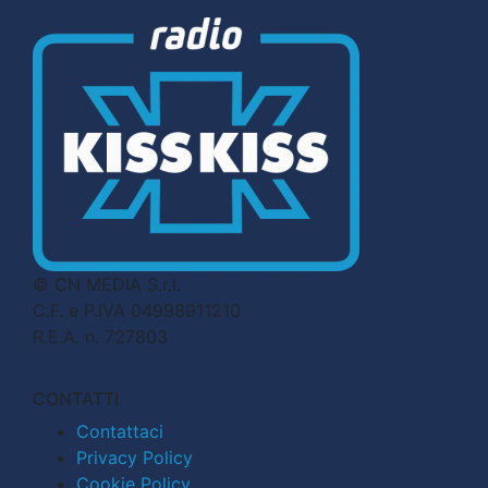
© CN MEDIA S.r.l.
C.F. e P.IVA 04998911210
R.E.A. n. 727803
CONTATTI
Contattaci
Privacy Policy
Cookie Policy