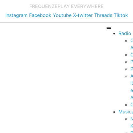
FREQUENZE
PLAY EVERYWHERE
Instagram
Facebook
Youtube
X-twitter
Threads
Tiktok
Radio
A
C
P
P
I
A
C
Music
K