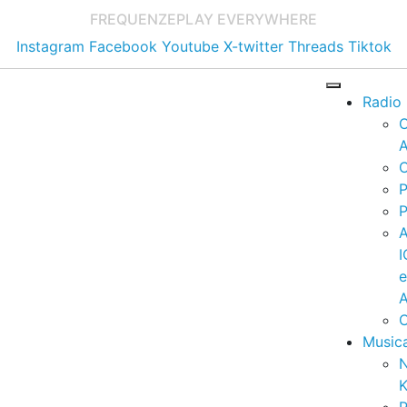
FREQUENZE
PLAY EVERYWHERE
Instagram
Facebook
Youtube
X-twitter
Threads
Tiktok
Radio
A
C
P
P
I
A
C
Music
K