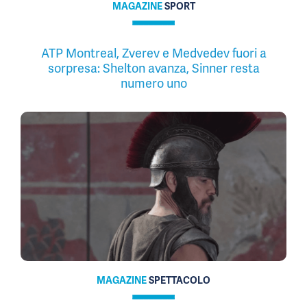
MAGAZINE
SPORT
ATP Montreal, Zverev e Medvedev fuori a
sorpresa: Shelton avanza, Sinner resta
numero uno
MAGAZINE
SPETTACOLO