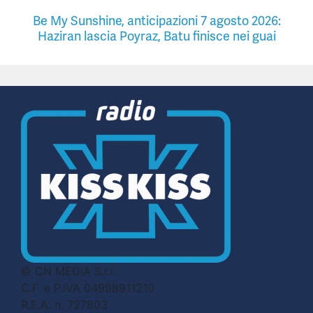
Be My Sunshine, anticipazioni 7 agosto 2026:
Haziran lascia Poyraz, Batu finisce nei guai
© CN MEDIA S.r.l.
C.F. e P.IVA 04998911210
R.E.A. n. 727803