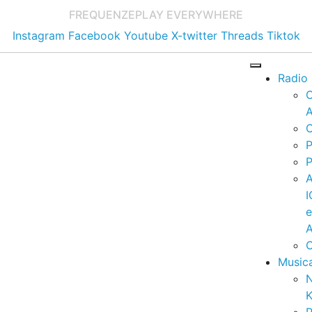
FREQUENZE
PLAY EVERYWHERE
Instagram
Facebook
Youtube
X-twitter
Threads
Tiktok
Radio
A
C
P
P
I
A
C
Music
K