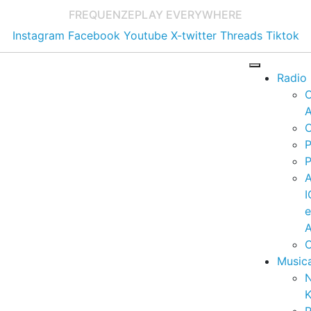
FREQUENZE
PLAY EVERYWHERE
Instagram
Facebook
Youtube
X-twitter
Threads
Tiktok
Radio
A
C
P
P
I
A
C
Music
K