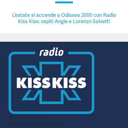
L’estate si accende a Odissea 2000 con Radio
Kiss Kiss: ospiti Angie e Lorenzo Salvetti
© CN MEDIA S.r.l.
C.F. e P.IVA 04998911210