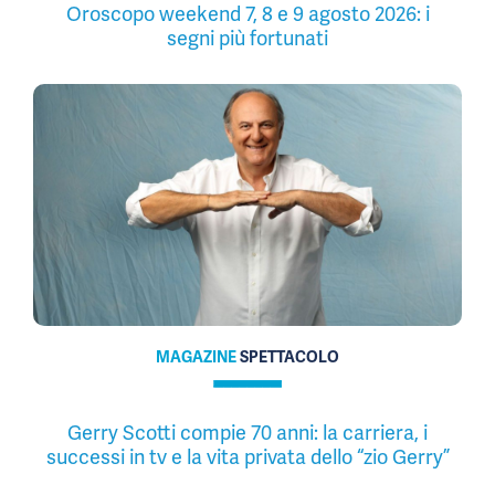
Oroscopo weekend 7, 8 e 9 agosto 2026: i
segni più fortunati
MAGAZINE
SPETTACOLO
Gerry Scotti compie 70 anni: la carriera, i
successi in tv e la vita privata dello “zio Gerry”