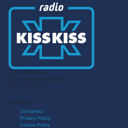
© CN MEDIA S.r.l.
C.F. e P.IVA 04998911210
R.E.A. n. 727803
CONTATTI
Contattaci
Privacy Policy
Cookie Policy