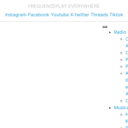
FREQUENZE
PLAY EVERYWHERE
Instagram
Facebook
Youtube
X-twitter
Threads
Tiktok
Radio
A
C
P
P
I
A
C
Music
K