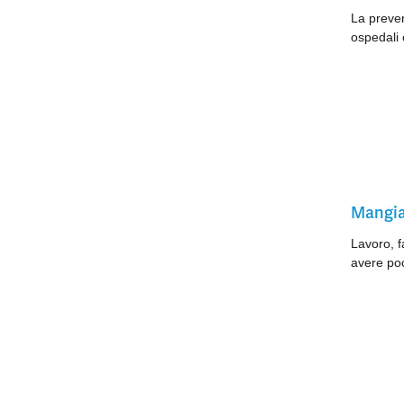
La preven
ospedali 
Mangiar
Lavoro, f
avere poc