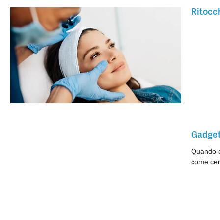
Ritocch
Gadget 
Quando do
come cer