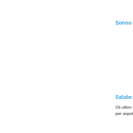
Sonno e
Salute:
Gli ultim
per aspet