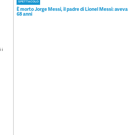
SPETTACOLO
È morto Jorge Messi, il padre di Lionel Messi: aveva
68 anni
 i