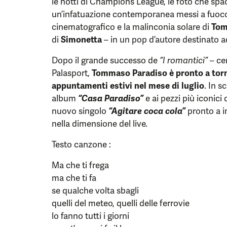
le notti di Champions League, le foto che spac
un’infatuazione contemporanea messi a fuoco
cinematografico e la malinconia solare di
Tom
di
Simonetta
– in un pop d’autore destinato 
Dopo il grande successo de
“I romantici”
– cer
Palasport,
Tommaso Paradiso è pronto a torna
appuntamenti estivi nel mese di luglio
. In s
album
“Casa Paradiso”
e ai pezzi più iconici 
nuovo singolo
“Agitare coca cola”
pronto a in
nella dimensione del live.
Testo canzone :
Ma che ti frega
ma che ti fa
se qualche volta sbagli
quelli del meteo, quelli delle ferrovie
lo fanno tutti i giorni