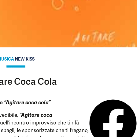
USICA
NEW KISS
are Coca Cola
lo
“Agitare coca cola”
vedibile,
“
Agitare coca
uell’incontro improvviso che ti rifà
i sbagli, le sponsorizzate che ti fregano,