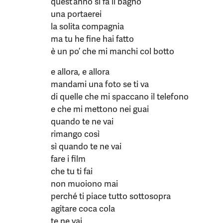
quest’anno si fa il bagno
una portaerei
la solita compagnia
ma tu he fine hai fatto
è un po’ che mi manchi col botto
e allora, e allora
mandami una foto se ti va
di quelle che mi spaccano il telefono
e che mi mettono nei guai
quando te ne vai
rimango così
sì quando te ne vai
fare i film
che tu ti fai
non muoiono mai
perché ti piace tutto sottosopra
agitare coca cola
te ne vai