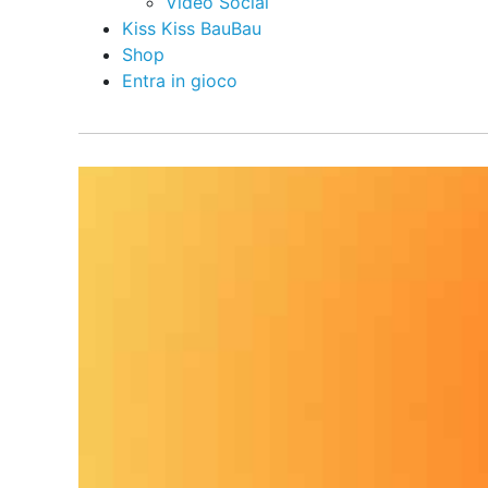
Video Social
Kiss Kiss BauBau
Shop
Entra in gioco