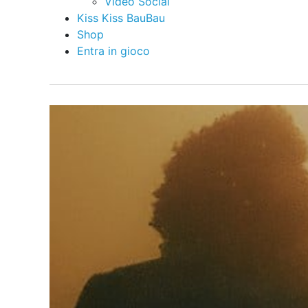
Video Social
Kiss Kiss BauBau
Shop
Entra in gioco