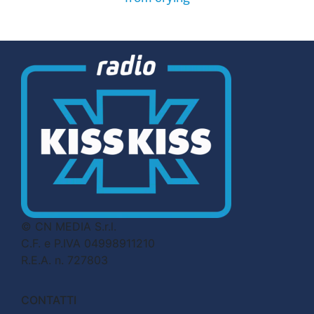
© CN MEDIA S.r.l.
C.F. e P.IVA 04998911210
R.E.A. n. 727803
CONTATTI