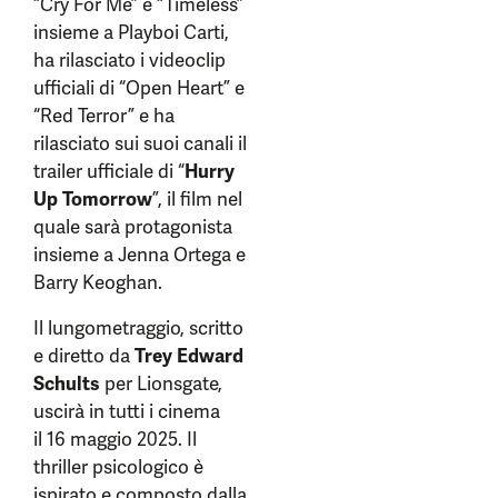
“Cry For Me” e “Timeless”
insieme a Playboi Carti,
ha rilasciato i videoclip
ufficiali di “Open Heart” e
“Red Terror” e ha
rilasciato sui suoi canali il
trailer ufficiale di “
Hurry
Up Tomorrow
”, il film nel
quale sarà protagonista
insieme a Jenna Ortega e
Barry Keoghan.
Il lungometraggio, scritto
e diretto da
Trey Edward
Schults
per Lionsgate,
uscirà in tutti i cinema
il 16 maggio 2025. Il
thriller psicologico è
ispirato e composto dalla