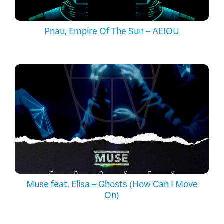
Pnau, Empire Of The Sun – AEIOU
Muse feat. Elisa – Ghosts (How Can I Move
On)