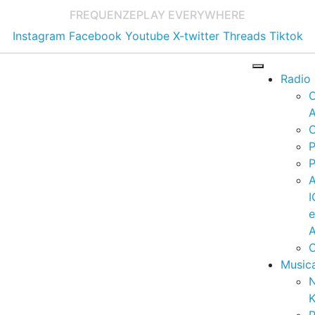
FREQUENZE
PLAY EVERYWHERE
Instagram
Facebook
Youtube
X-twitter
Threads
Tiktok
Radio
A
C
P
P
I
A
C
Music
K