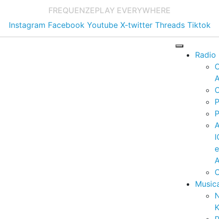
FREQUENZE
PLAY EVERYWHERE
Instagram
Facebook
Youtube
X-twitter
Threads
Tiktok
Radio
A
C
P
P
I
A
C
Music
K