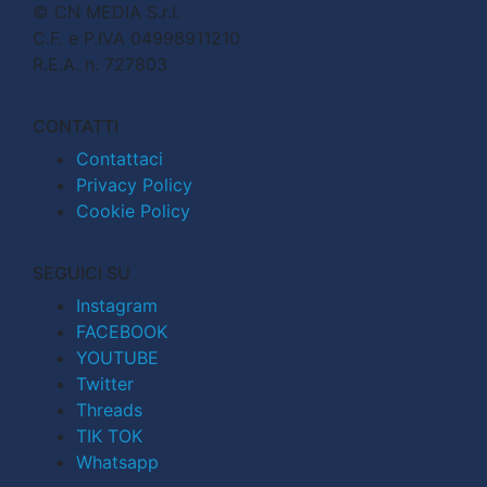
© CN MEDIA S.r.l.
C.F. e P.IVA 04998911210
R.E.A. n. 727803
CONTATTI
Contattaci
Privacy Policy
Cookie Policy
SEGUICI SU
Instagram
FACEBOOK
YOUTUBE
Twitter
Threads
TIK TOK
Whatsapp