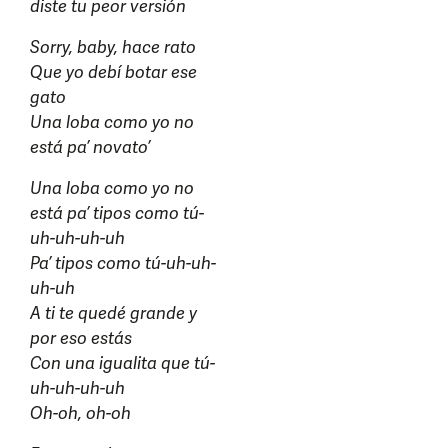
diste tu peor versión
Sorry, baby, hace rato
Que yo debí botar ese
gato
Una loba como yo no
está pa’ novato’
Una loba como yo no
está pa’ tipos como tú-
uh-uh-uh-uh
Pa’ tipos como tú-uh-uh-
uh-uh
A ti te quedé grande y
por eso estás
Con una igualita que tú-
uh-uh-uh-uh
Oh-oh, oh-oh