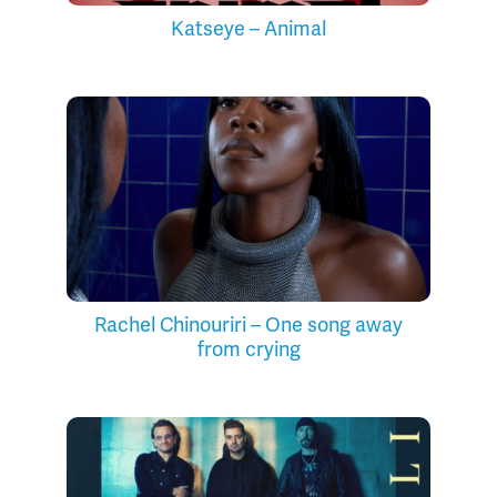
Katseye – Animal
Rachel Chinouriri – One song away
from crying