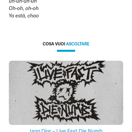
uh-uh-uh-uh
Oh-oh, oh-oh
Ya está, chao
COSA VUOI
ASCOLTARE
Iann Dior – Live Fast Die Numb