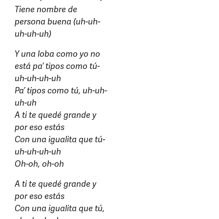
Tiene nombre de
persona buena (uh-uh-
uh-uh-uh)
Y una loba como yo no
está pa’ tipos como tú-
uh-uh-uh-uh
Pa’ tipos como tú, uh-uh-
uh-uh
A ti te quedé grande y
por eso estás
Con una igualita que tú-
uh-uh-uh-uh
Oh-oh, oh-oh
A ti te quedé grande y
por eso estás
Con una igualita que tú,