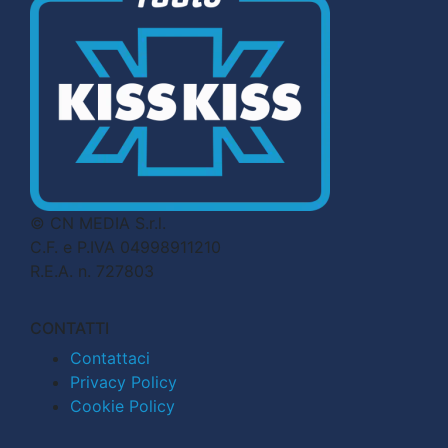
© CN MEDIA S.r.l.
C.F. e P.IVA 04998911210
R.E.A. n. 727803
CONTATTI
Contattaci
Privacy Policy
Cookie Policy