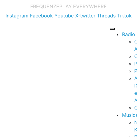
FREQUENZE
PLAY EVERYWHERE
Instagram
Facebook
Youtube
X-twitter
Threads
Tiktok
Radio
A
C
P
P
I
A
C
Music
K