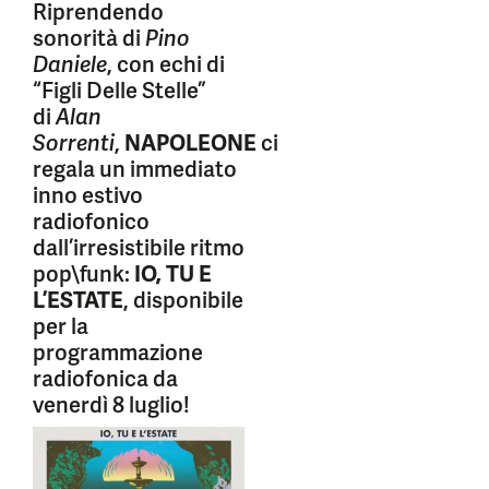
Riprendendo
sonorità di
Pino
Daniele
, con echi di
“Figli Delle Stelle”
di
Alan
Sorrenti
,
NAPOLEONE
ci
regala un immediato
inno estivo
radiofonico
dall’irresistibile ritmo
pop\funk:
IO, TU E
L’ESTATE
, disponibile
per la
programmazione
radiofonica da
venerdì 8 luglio!