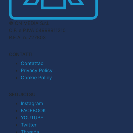
© CN MEDIA S.r.l.
C.F. e P.IVA 04998911210
R.E.A. n. 727803
CONTATTI
Contattaci
Privacy Policy
Cookie Policy
SEGUICI SU
Instagram
FACEBOOK
YOUTUBE
Twitter
Threads