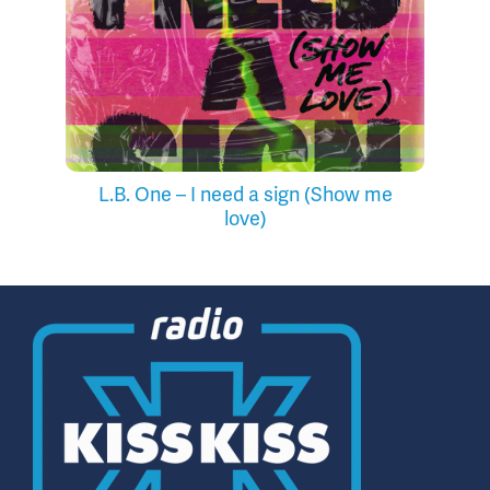
L.B. One – I need a sign (Show me
love)