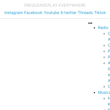
FREQUENZE
PLAY EVERYWHERE
Instagram
Facebook
Youtube
X-twitter
Threads
Tiktok
Radio
A
C
P
P
I
A
C
Music
K