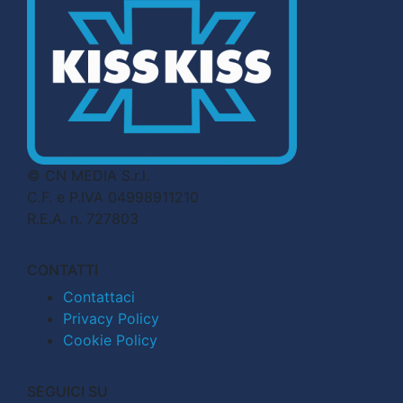
© CN MEDIA S.r.l.
C.F. e P.IVA 04998911210
R.E.A. n. 727803
CONTATTI
Contattaci
Privacy Policy
Cookie Policy
SEGUICI SU