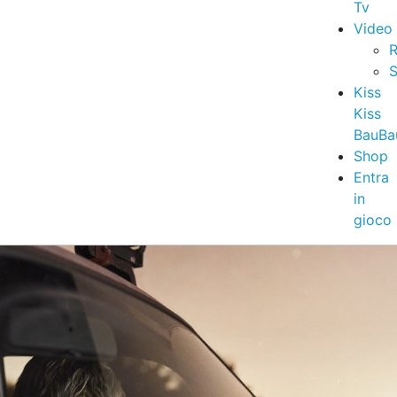
Tv
Video
R
S
Kiss
Kiss
BauBa
Shop
Entra
in
gioco