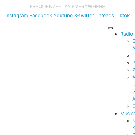
FREQUENZE
PLAY EVERYWHERE
Instagram
Facebook
Youtube
X-twitter
Threads
Tiktok
Radio
A
C
P
P
I
A
C
Music
K