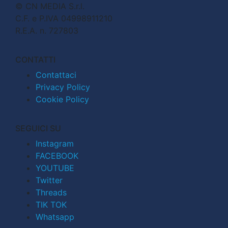
© CN MEDIA S.r.l.
C.F. e P.IVA 04998911210
R.E.A. n. 727803
CONTATTI
Contattaci
Privacy Policy
Cookie Policy
SEGUICI SU
Instagram
FACEBOOK
YOUTUBE
Twitter
Threads
TIK TOK
Whatsapp