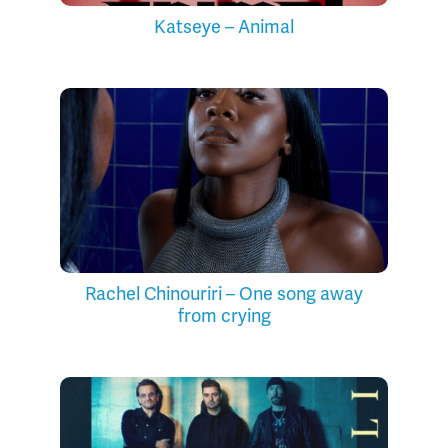
Katseye – Animal
Rachel Chinouriri – One song away
from crying