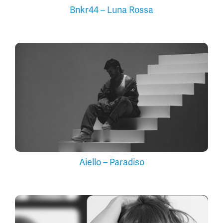
Bnkr44 – Luna Rossa
Aiello – Paradiso