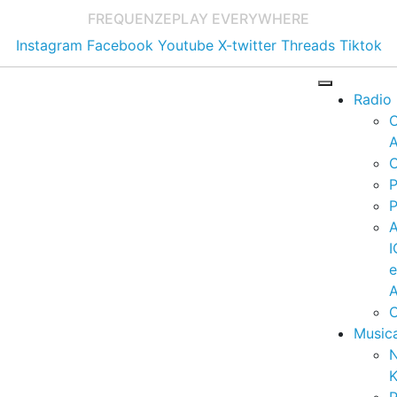
FREQUENZE
PLAY EVERYWHERE
Instagram
Facebook
Youtube
X-twitter
Threads
Tiktok
Radio
A
C
P
P
I
A
C
Music
K