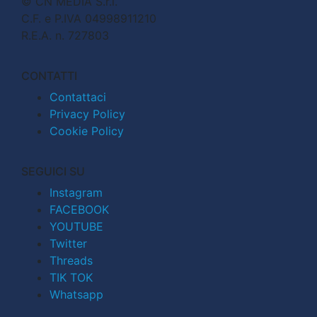
© CN MEDIA S.r.l.
C.F. e P.IVA 04998911210
R.E.A. n. 727803
CONTATTI
Contattaci
Privacy Policy
Cookie Policy
SEGUICI SU
Instagram
FACEBOOK
YOUTUBE
Twitter
Threads
TIK TOK
Whatsapp