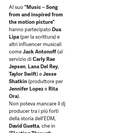
Al suo
“Music – Song
from and inspired from
the motion picture”
hanno partecipato
Dua
Lipa
(per la scrittura) e
altri influencer musicali
come
Jack Antonoff
(al
servizio di
Carly Rae
Jepsen
,
Lana Del Rey
,
Taylor Swift
) e
Jesse
Shatkin
(produttore per
Jennifer Lopez
e
Rita
Ora
).
Non poteva mancare il dj
producer tra i più forti
della storia dell’EDM,
David Guetta
, che in