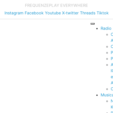
FREQUENZE
PLAY EVERYWHERE
Instagram
Facebook
Youtube
X-twitter
Threads
Tiktok
Radio
A
C
P
P
I
A
C
Music
K