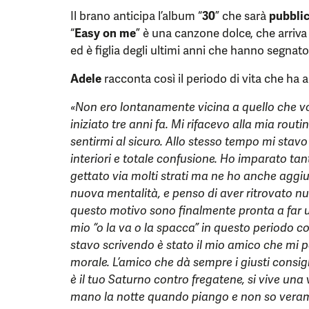
Il brano anticipa l’album “
30
” che sarà
pubblic
“
Easy on me
” è una canzone dolce, che arriva
ed è figlia degli ultimi anni che hanno segnato
Adele
racconta così il periodo di vita che ha 
«Non ero lontanamente vicina a quello che v
iniziato tre anni fa. Mi rifacevo alla mia rout
sentirmi al sicuro. Allo stesso tempo mi stavo
interiori e totale confusione. Ho imparato tan
gettato via molti strati ma ne ho anche aggi
nuova mentalità, e penso di aver ritrovato n
questo motivo sono finalmente pronta a far u
mio “o la va o la spacca” in questo periodo c
stavo scrivendo è stato il mio amico che mi por
morale. L’amico che dà sempre i giusti consigl
è il tuo Saturno contro fregatene, si vive una 
mano la notte quando piango e non so veramen