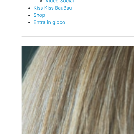
Video Social
Kiss Kiss BauBau
Shop
Entra in gioco