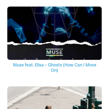
Muse feat. Elisa – Ghosts (How Can I Move
On)