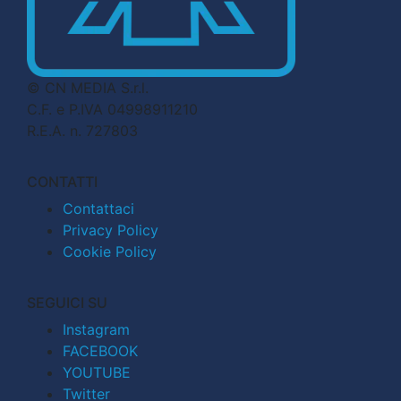
© CN MEDIA S.r.l.
C.F. e P.IVA 04998911210
R.E.A. n. 727803
CONTATTI
Contattaci
Privacy Policy
Cookie Policy
SEGUICI SU
Instagram
FACEBOOK
YOUTUBE
Twitter