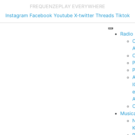
FREQUENZE
PLAY EVERYWHERE
Instagram
Facebook
Youtube
X-twitter
Threads
Tiktok
Radio
A
C
P
P
I
A
C
Music
K