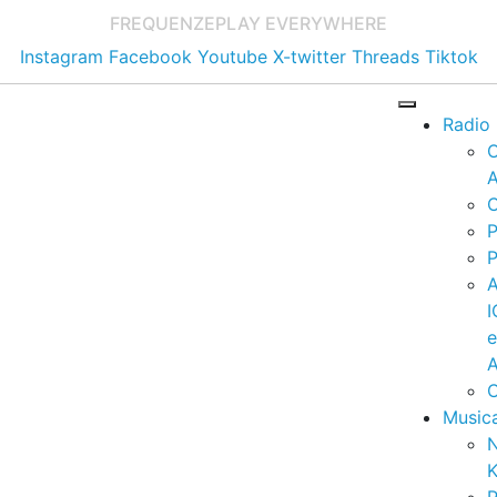
FREQUENZE
PLAY EVERYWHERE
Instagram
Facebook
Youtube
X-twitter
Threads
Tiktok
Radio
A
C
P
P
I
A
C
Music
K