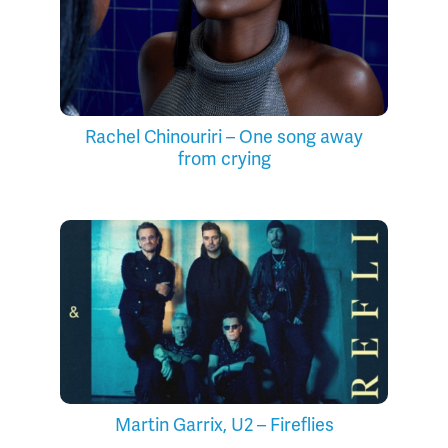
Rachel Chinouriri – One song away
from crying
Martin Garrix, U2 – Fireflies