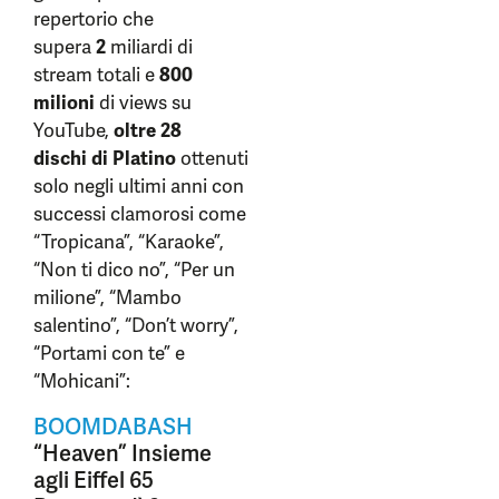
repertorio che
supera
2
miliardi di
stream totali e
800
milioni
di views su
YouTube,
oltre 28
dischi di Platino
ottenuti
solo negli ultimi anni con
successi clamorosi come
“Tropicana”, “Karaoke”,
“Non ti dico no”, “Per un
milione”, “Mambo
salentino”, “Don’t worry”,
“Portami con te” e
“Mohicani”:
BOOMDABASH
“Heaven” Insieme
agli Eiffel 65