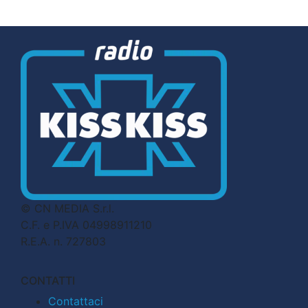
© CN MEDIA S.r.l.
C.F. e P.IVA 04998911210
R.E.A. n. 727803
CONTATTI
Contattaci