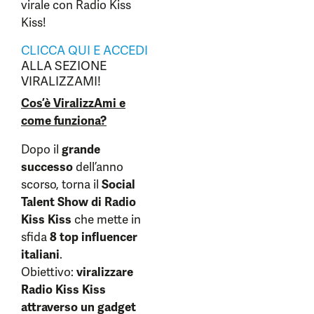
virale con Radio Kiss
Kiss!
CLICCA QUI E ACCEDI
ALLA SEZIONE
VIRALIZZAMI!
Cos’è ViralizzAmi e
come funziona?
Dopo il
grande
successo
dell’anno
scorso, torna il
Social
Talent Show di Radio
Kiss Kiss
che mette in
sfida
8 top influencer
italiani
.
Obiettivo:
viralizzare
Radio Kiss Kiss
attraverso un gadget