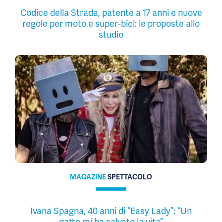
Codice della Strada, patente a 17 anni e nuove
regole per moto e super-bici: le proposte allo
studio
MAGAZINE
SPETTACOLO
Ivana Spagna, 40 anni di “Easy Lady”: “Un
gatto mi ha salvato la vita”