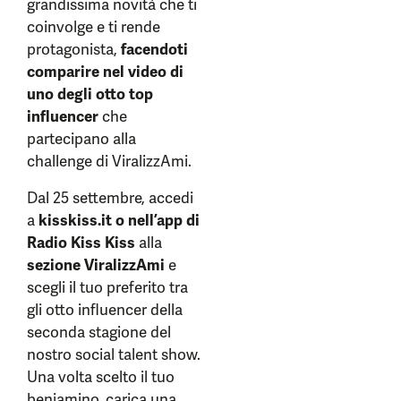
grandissima novità che ti
coinvolge e ti rende
protagonista,
facendoti
comparire nel video di
uno degli otto top
influencer
che
partecipano alla
challenge di ViralizzAmi.
Dal 25 settembre, accedi
a
kisskiss.it o nell’app di
Radio Kiss Kiss
alla
sezione ViralizzAmi
e
scegli il tuo preferito tra
gli otto influencer della
seconda stagione del
nostro social talent show.
Una volta scelto il tuo
beniamino, carica una