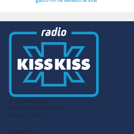
© CN MEDIA S.r.l.
C.F. e P.IVA 04998911210
R.E.A. n. 727803
CONTATTI