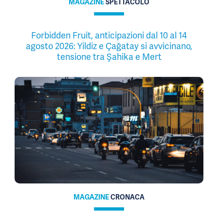
MAGAZINE
SPETTACOLO
Forbidden Fruit, anticipazioni dal 10 al 14
agosto 2026: Yildiz e Çağatay si avvicinano,
tensione tra Şahika e Mert
MAGAZINE
CRONACA