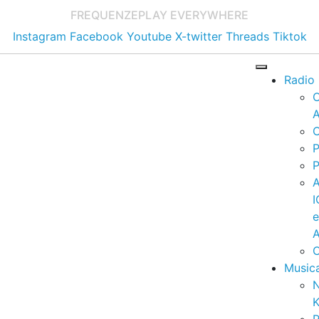
FREQUENZE
PLAY EVERYWHERE
Instagram
Facebook
Youtube
X-twitter
Threads
Tiktok
Radio
A
C
P
P
I
A
C
Music
K