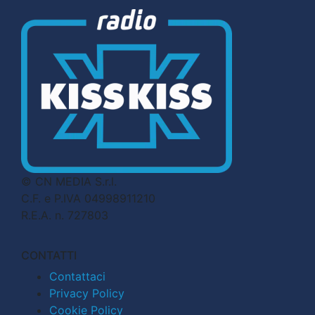
© CN MEDIA S.r.l.
C.F. e P.IVA 04998911210
R.E.A. n. 727803
CONTATTI
Contattaci
Privacy Policy
Cookie Policy