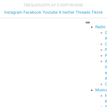
FREQUENZE
PLAY EVERYWHERE
Instagram
Facebook
Youtube
X-twitter
Threads
Tiktok
Radio
A
C
P
P
I
A
C
Music
K