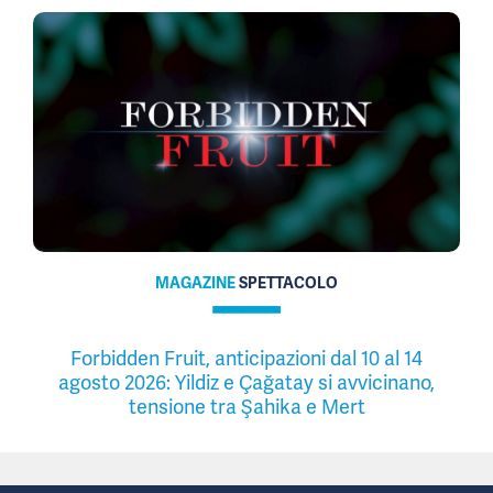
MAGAZINE
SPETTACOLO
Forbidden Fruit, anticipazioni dal 10 al 14
agosto 2026: Yildiz e Çağatay si avvicinano,
tensione tra Şahika e Mert