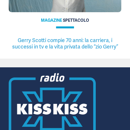
MAGAZINE
SPETTACOLO
Gerry Scotti compie 70 anni: la carriera, i
successi in tv e la vita privata dello “zio Gerry”