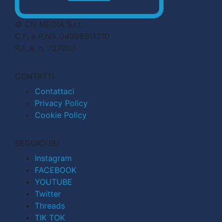
© CN MEDIA S.r.l.
C.F. e P.IVA 04998911210
R.E.A. n. 727803
CONTATTI
Contattaci
Privacy Policy
Cookie Policy
SEGUICI SU
Instagram
FACEBOOK
YOUTUBE
Twitter
Threads
TIK TOK