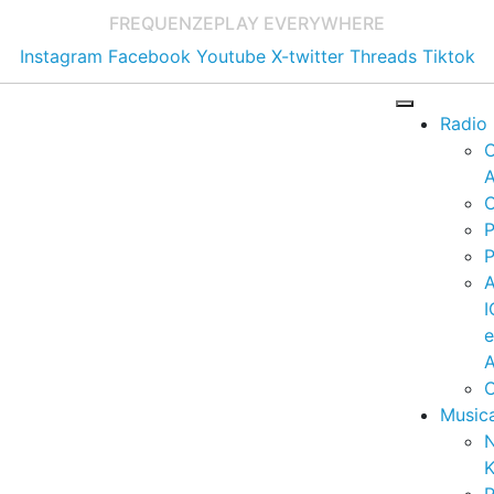
FREQUENZE
PLAY EVERYWHERE
Instagram
Facebook
Youtube
X-twitter
Threads
Tiktok
Radio
A
C
P
P
I
A
C
Music
K