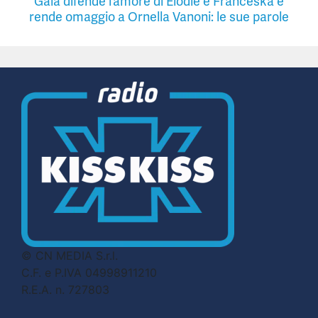
Gaia difende l’amore di Elodie e Franceska e
rende omaggio a Ornella Vanoni: le sue parole
© CN MEDIA S.r.l.
C.F. e P.IVA 04998911210
R.E.A. n. 727803