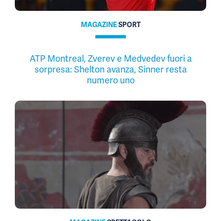
MAGAZINE
SPORT
ATP Montreal, Zverev e Medvedev fuori a
sorpresa: Shelton avanza, Sinner resta
numero uno