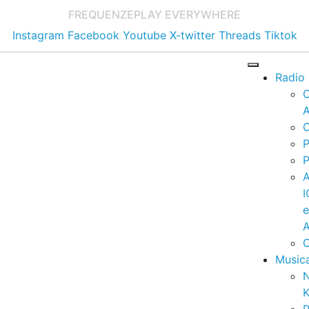
FREQUENZE
PLAY EVERYWHERE
Instagram
Facebook
Youtube
X-twitter
Threads
Tiktok
Radio
A
C
P
P
I
A
C
Music
K