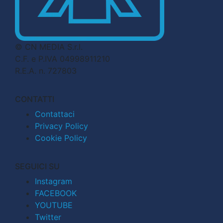
© CN MEDIA S.r.l.
C.F. e P.IVA 04998911210
R.E.A. n. 727803
CONTATTI
Contattaci
Privacy Policy
Cookie Policy
SEGUICI SU
Instagram
FACEBOOK
YOUTUBE
Twitter