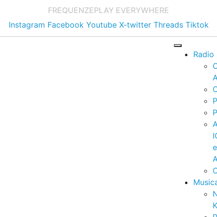
FREQUENZE
PLAY EVERYWHERE
Instagram
Facebook
Youtube
X-twitter
Threads
Tiktok
Radio
A
C
P
P
I
A
C
Music
K