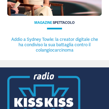
MAGAZINE
SPETTACOLO
Addio a Sydney Towle: la creator digitale che
ha condiviso la sua battaglia contro il
colangiocarcinoma