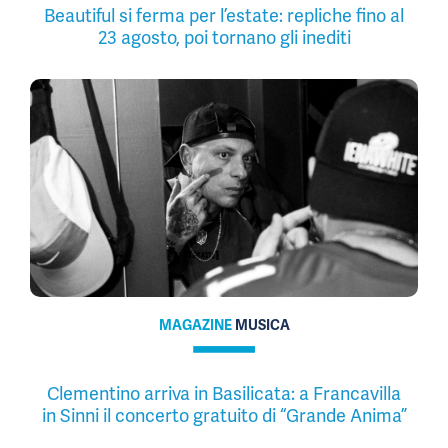
Beautiful si ferma per l’estate: repliche fino al
23 agosto, poi tornano gli inediti
MAGAZINE
MUSICA
Clementino arriva in Basilicata: a Francavilla
in Sinni il concerto gratuito di “Grande Anima”