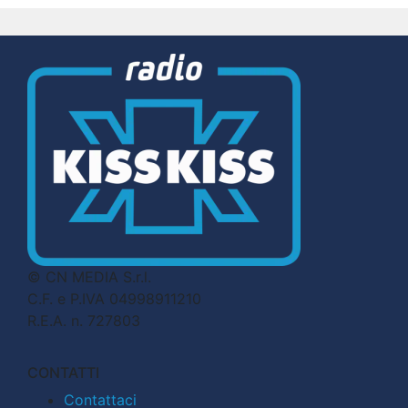
© CN MEDIA S.r.l.
C.F. e P.IVA 04998911210
R.E.A. n. 727803
CONTATTI
Contattaci