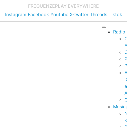
FREQUENZE
PLAY EVERYWHERE
Instagram
Facebook
Youtube
X-twitter
Threads
Tiktok
Radio
A
C
P
P
I
A
C
Music
K