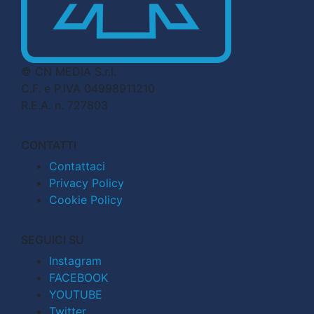
© CN MEDIA S.r.l.
C.F. e P.IVA 04998911210
R.E.A. n. 727803
CONTATTI
Contattaci
Privacy Policy
Cookie Policy
SEGUICI SU
Instagram
FACEBOOK
YOUTUBE
Twitter