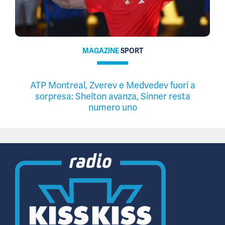
MAGAZINE
SPORT
ATP Montreal, Zverev e Medvedev fuori a
sorpresa: Shelton avanza, Sinner resta
numero uno