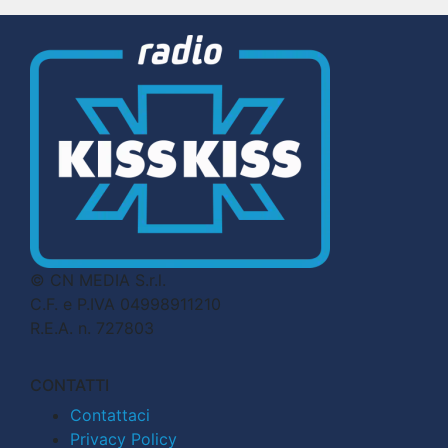
© CN MEDIA S.r.l.
C.F. e P.IVA 04998911210
R.E.A. n. 727803
CONTATTI
Contattaci
Privacy Policy