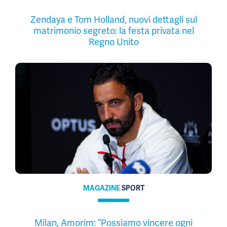
Zendaya e Tom Holland, nuovi dettagli sul
matrimonio segreto: la festa privata nel
Regno Unito
MAGAZINE
SPORT
Milan, Amorim: “Possiamo vincere ogni