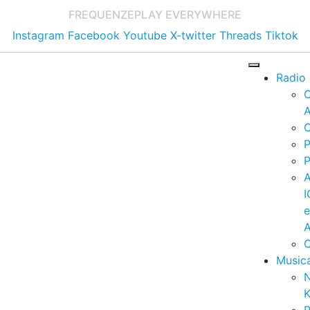
FREQUENZE
PLAY EVERYWHERE
Instagram
Facebook
Youtube
X-twitter
Threads
Tiktok
Radio
A
C
P
P
I
A
C
Music
K