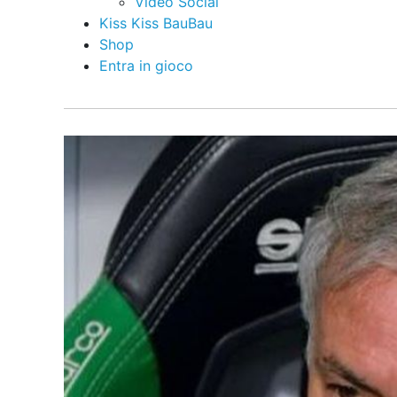
Video Social
Kiss Kiss BauBau
Shop
Entra in gioco