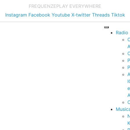
FREQUENZE
PLAY EVERYWHERE
Instagram
Facebook
Youtube
X-twitter
Threads
Tiktok
Radio
A
C
P
P
I
A
C
Music
K