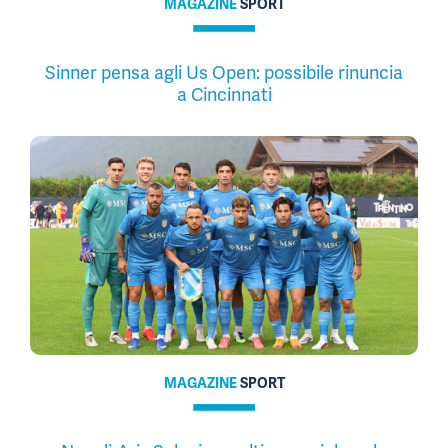
MAGAZINE
SPORT
Sinner pensa agli Us Open: possibile rinuncia
a Cincinnati
MAGAZINE
SPORT