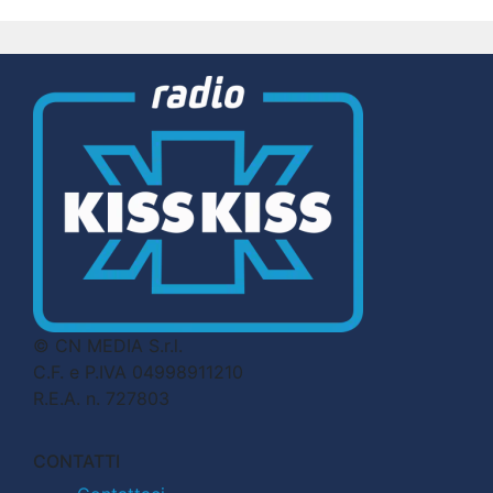
© CN MEDIA S.r.l.
C.F. e P.IVA 04998911210
R.E.A. n. 727803
CONTATTI