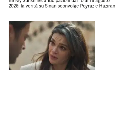
Be My Sunshine, anticipazioni dal 10 al 16 agosto
2026: la verità su Sinan sconvolge Poyraz e Haziran