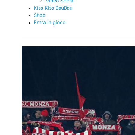
Video Social
Kiss Kiss BauBau
Shop
Entra in gioco