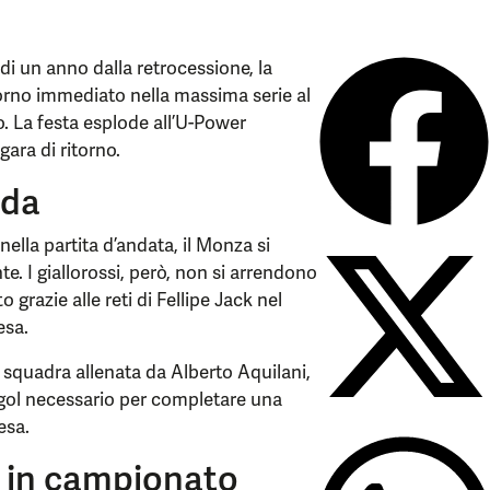
di un anno dalla retrocessione, la
torno immediato nella massima serie al
o. La festa esplode all’U-Power
ara di ritorno.
ida
ella partita d’andata, il Monza si
e. I giallorossi, però, non si arrendono
 grazie alle reti di Fellipe Jack nel
esa.
 squadra allenata da Alberto Aquilani,
o gol necessario per completare una
esa.
o in campionato