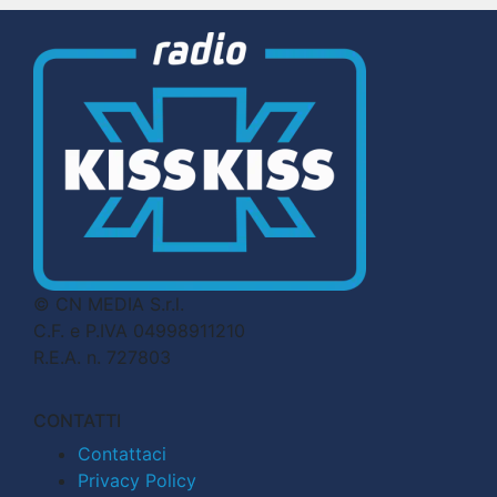
© CN MEDIA S.r.l.
C.F. e P.IVA 04998911210
R.E.A. n. 727803
CONTATTI
Contattaci
Privacy Policy