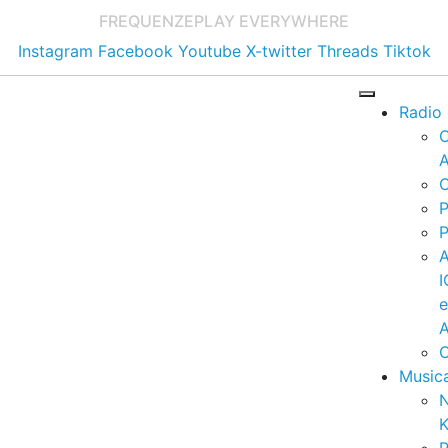
FREQUENZE
PLAY EVERYWHERE
Instagram
Facebook
Youtube
X-twitter
Threads
Tiktok
Radio
A
C
P
P
I
A
C
Music
K