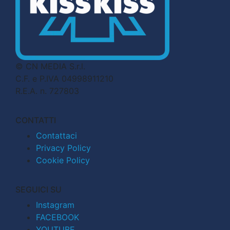
© CN MEDIA S.r.l.
C.F. e P.IVA 04998911210
R.E.A. n. 727803
CONTATTI
Contattaci
Privacy Policy
Cookie Policy
SEGUICI SU
Instagram
FACEBOOK
YOUTUBE