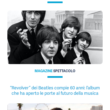
MAGAZINE
SPETTACOLO
“Revolver” dei Beatles compie 60 anni: l’album
che ha aperto le porte al futuro della musica