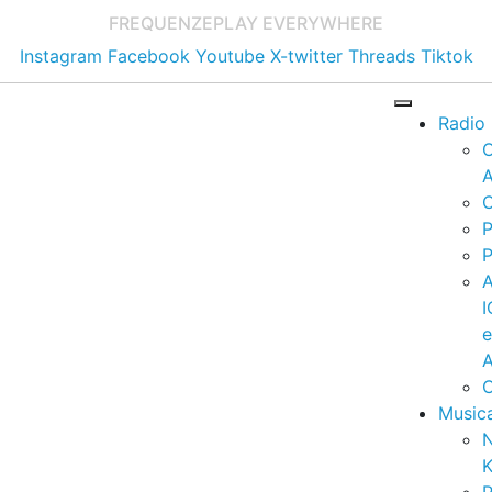
FREQUENZE
PLAY EVERYWHERE
Instagram
Facebook
Youtube
X-twitter
Threads
Tiktok
Radio
A
C
P
P
I
A
C
Music
K