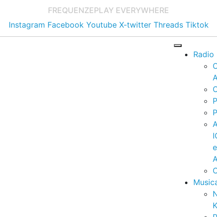
FREQUENZE
PLAY EVERYWHERE
Instagram
Facebook
Youtube
X-twitter
Threads
Tiktok
Radio
A
C
P
P
I
A
C
Music
K