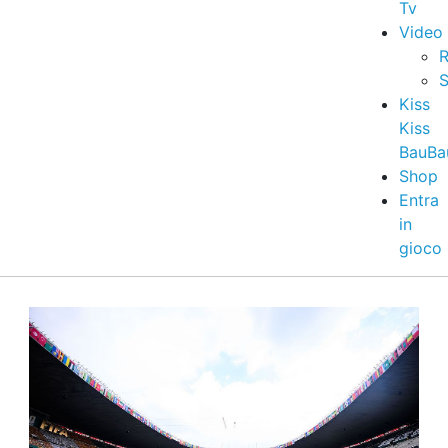
Tv
Video
R
S
Kiss
Kiss
BauBa
Shop
Entra
in
gioco