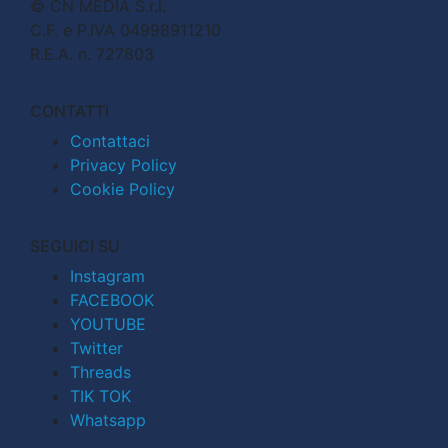
© CN MEDIA S.r.l.
C.F. e P.IVA 04998911210
R.E.A. n. 727803
CONTATTI
Contattaci
Privacy Policy
Cookie Policy
SEGUICI SU
Instagram
FACEBOOK
YOUTUBE
Twitter
Threads
TIK TOK
Whatsapp