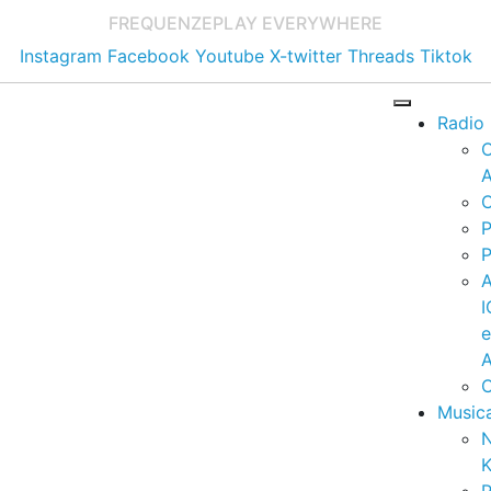
FREQUENZE
PLAY EVERYWHERE
Instagram
Facebook
Youtube
X-twitter
Threads
Tiktok
Radio
A
C
P
P
I
A
C
Music
K