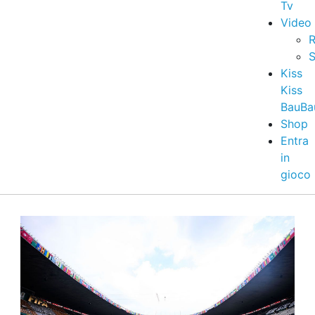
Tv
Video
R
S
Kiss
Kiss
BauBa
Shop
Entra
in
gioco