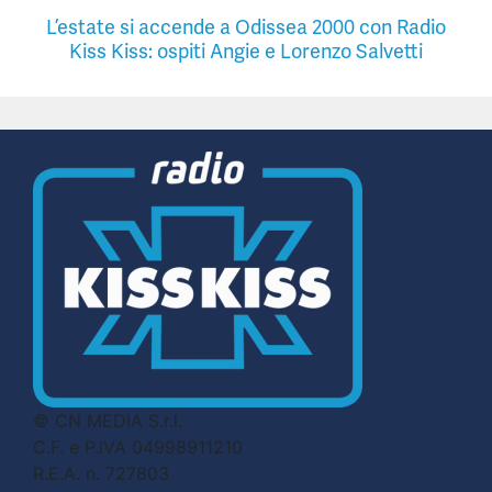
L’estate si accende a Odissea 2000 con Radio
Kiss Kiss: ospiti Angie e Lorenzo Salvetti
© CN MEDIA S.r.l.
C.F. e P.IVA 04998911210
R.E.A. n. 727803