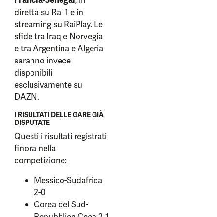
Francia-Senegal
, in
diretta su Rai 1 e in
streaming su RaiPlay. Le
sfide tra Iraq e Norvegia
e tra Argentina e Algeria
saranno invece
disponibili
esclusivamente su
DAZN.
I RISULTATI DELLE GARE GIÀ
DISPUTATE
Questi i risultati registrati
finora nella
competizione:
Messico-Sudafrica
2-0
Corea del Sud-
Repubblica Ceca 2-1