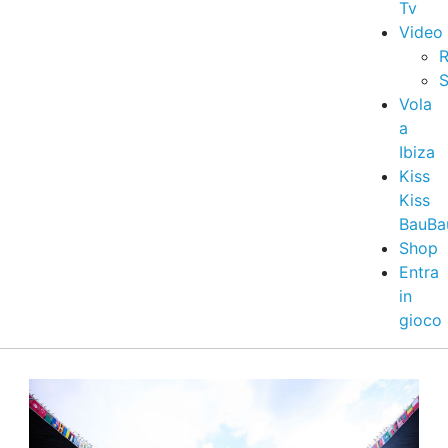
Tv
Video
R
S
Vola
a
Ibiza
Kiss
Kiss
BauBa
Shop
Entra
in
gioco