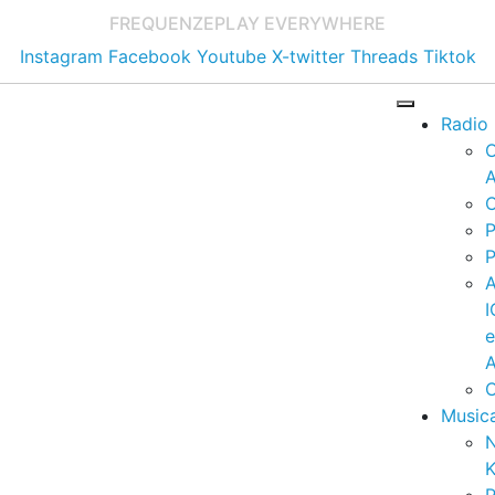
FREQUENZE
PLAY EVERYWHERE
Instagram
Facebook
Youtube
X-twitter
Threads
Tiktok
Radio
A
C
P
P
I
A
C
Music
K