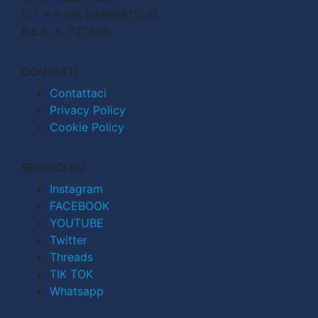
C.F. e P.IVA 04998911210
R.E.A. n. 727803
CONTATTI
Contattaci
Privacy Policy
Cookie Policy
SEGUICI SU
Instagram
FACEBOOK
YOUTUBE
Twitter
Threads
TIK TOK
Whatsapp