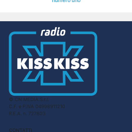
numero uno
© CN MEDIA S.r.l.
C.F. e P.IVA 04998911210
R.E.A. n. 727803
CONTATTI