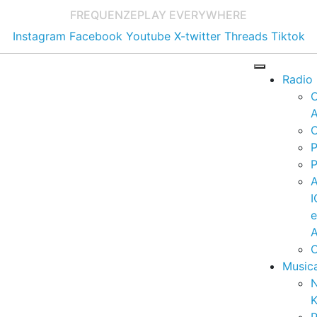
FREQUENZE
PLAY EVERYWHERE
Instagram
Facebook
Youtube
X-twitter
Threads
Tiktok
Radio
A
C
P
P
I
A
C
Music
K