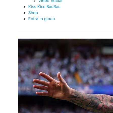
Video Social
Kiss Kiss BauBau
Shop
Entra in gioco