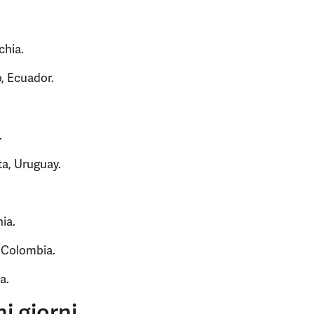
chia.
, Ecuador.
.
a, Uruguay.
ia.
 Colombia.
a.
i giorni