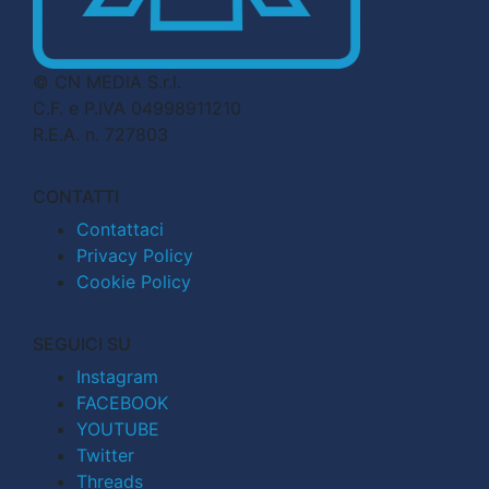
© CN MEDIA S.r.l.
C.F. e P.IVA 04998911210
R.E.A. n. 727803
CONTATTI
Contattaci
Privacy Policy
Cookie Policy
SEGUICI SU
Instagram
FACEBOOK
YOUTUBE
Twitter
Threads