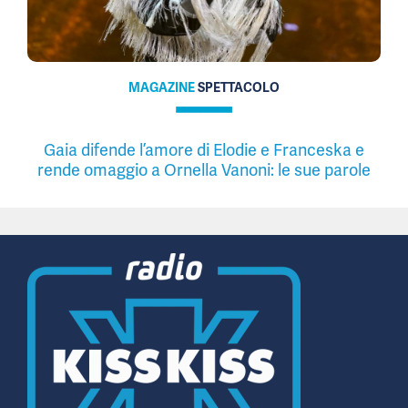
MAGAZINE
SPETTACOLO
Gaia difende l’amore di Elodie e Franceska e
rende omaggio a Ornella Vanoni: le sue parole