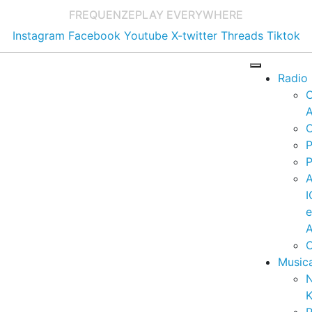
FREQUENZE
PLAY EVERYWHERE
Instagram
Facebook
Youtube
X-twitter
Threads
Tiktok
Radio
A
C
P
P
I
A
C
Music
K