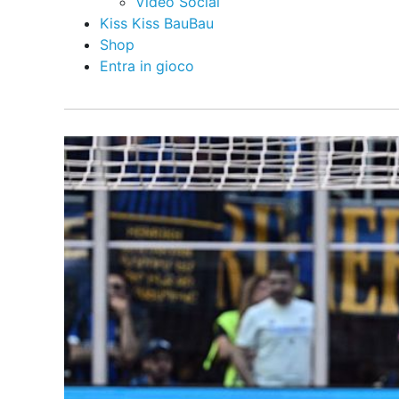
Video Social
Kiss Kiss BauBau
Shop
Entra in gioco