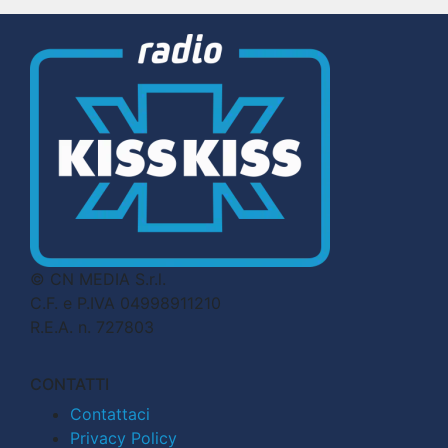
© CN MEDIA S.r.l.
C.F. e P.IVA 04998911210
R.E.A. n. 727803
CONTATTI
Contattaci
Privacy Policy