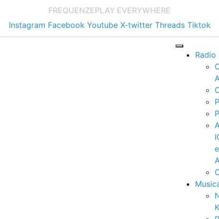
FREQUENZE
PLAY EVERYWHERE
Instagram
Facebook
Youtube
X-twitter
Threads
Tiktok
Radio
A
C
P
P
I
A
C
Music
K