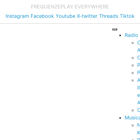
FREQUENZE
PLAY EVERYWHERE
Instagram
Facebook
Youtube
X-twitter
Threads
Tiktok
Radio
A
C
P
P
I
A
C
Music
K