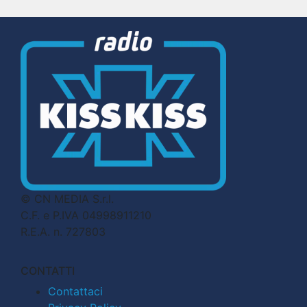
© CN MEDIA S.r.l.
C.F. e P.IVA 04998911210
R.E.A. n. 727803
CONTATTI
Contattaci