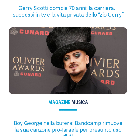
Gerry Scotti compie 70 anni: la carriera, i
successi in tv e la vita privata dello “zio Gerry”
MAGAZINE
MUSICA
Boy George nella bufera: Bandcamp rimuove
la sua canzone pro-Israele per presunto uso