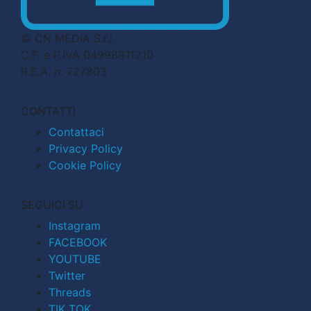
© CN MEDIA S.r.l.
C.F. e P.IVA 04998911210
R.E.A. n. 727803
CONTATTI
Contattaci
Privacy Policy
Cookie Policy
SEGUICI SU
Instagram
FACEBOOK
YOUTUBE
Twitter
Threads
TIK TOK