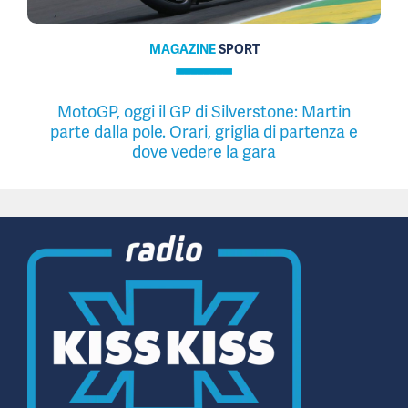
MAGAZINE
SPORT
MotoGP, oggi il GP di Silverstone: Martin
parte dalla pole. Orari, griglia di partenza e
dove vedere la gara