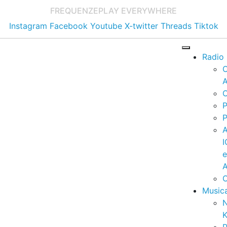
FREQUENZE
PLAY EVERYWHERE
Instagram
Facebook
Youtube
X-twitter
Threads
Tiktok
Radio
A
C
P
P
I
A
C
Music
K