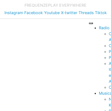
FREQUENZE
PLAY EVERYWHERE
Instagram
Facebook
Youtube
X-twitter
Threads
Tiktok
Radio
A
C
P
P
I
A
C
Music
K