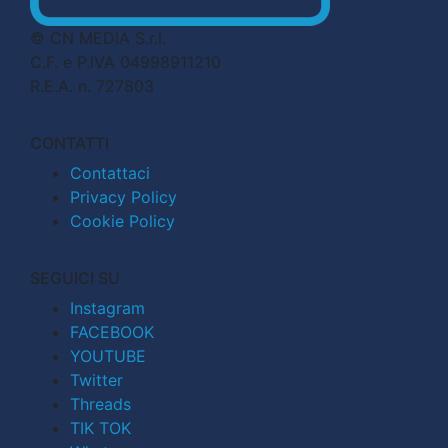
© CN MEDIA S.r.l.
C.F. e P.IVA 04998911210
R.E.A. n. 727803
CONTATTI
Contattaci
Privacy Policy
Cookie Policy
SEGUICI SU
Instagram
FACEBOOK
YOUTUBE
Twitter
Threads
TIK TOK