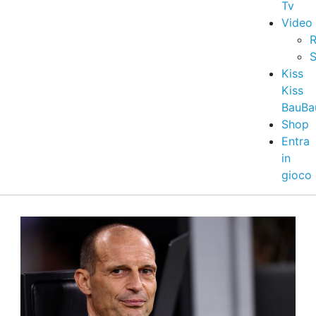
Tv
Video
R
S
Kiss
Kiss
BauBa
Shop
Entra
in
gioco