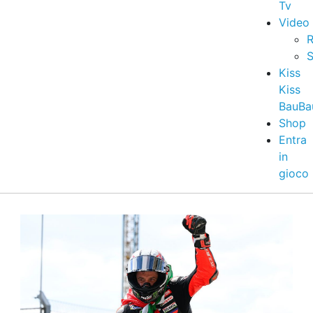
Tv
Video
R
S
Kiss
Kiss
BauBa
Shop
Entra
in
gioco