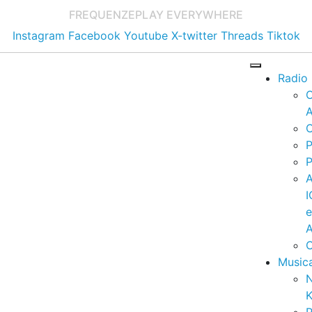
FREQUENZE
PLAY EVERYWHERE
Instagram
Facebook
Youtube
X-twitter
Threads
Tiktok
Radio
A
C
P
P
I
A
C
Music
K