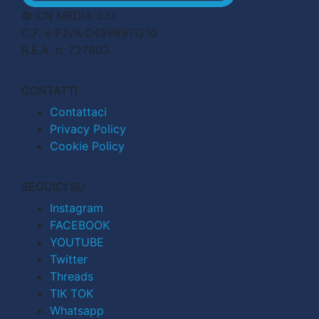
© CN MEDIA S.r.l.
C.F. e P.IVA 04998911210
R.E.A. n. 727803
CONTATTI
Contattaci
Privacy Policy
Cookie Policy
SEGUICI SU
Instagram
FACEBOOK
YOUTUBE
Twitter
Threads
TIK TOK
Whatsapp