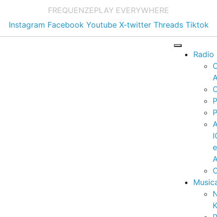
FREQUENZE
PLAY EVERYWHERE
Instagram
Facebook
Youtube
X-twitter
Threads
Tiktok
Radio
A
C
P
P
I
A
C
Music
K