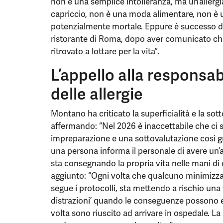
non è una semplice intolleranza, ma un’allerg
capriccio, non è una moda alimentare, non è un
potenzialmente mortale. Eppure è successo d
ristorante di Roma, dopo aver comunicato chi
ritrovato a lottare per la vita”.
L’appello alla responsab
delle allergie
Montano ha criticato la superficialità e la sott
affermando: “Nel 2026 è inaccettabile che ci s
impreparazione e una sottovalutazione così gr
una persona informa il personale di avere un’a
sta consegnando la propria vita nelle mani di 
aggiunto: “Ogni volta che qualcuno minimizza
segue i protocolli, sta mettendo a rischio un
distrazioni’ quando le conseguenze possono e
volta sono riuscito ad arrivare in ospedale. 