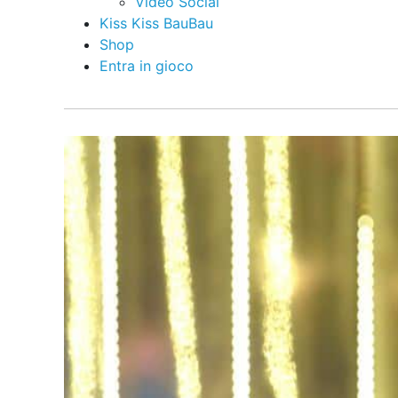
Video Social
Kiss Kiss BauBau
Shop
Entra in gioco