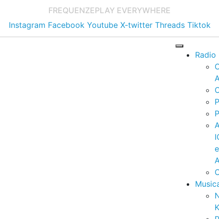
FREQUENZE
PLAY EVERYWHERE
Instagram
Facebook
Youtube
X-twitter
Threads
Tiktok
Radio
A
C
P
P
I
A
C
Music
K