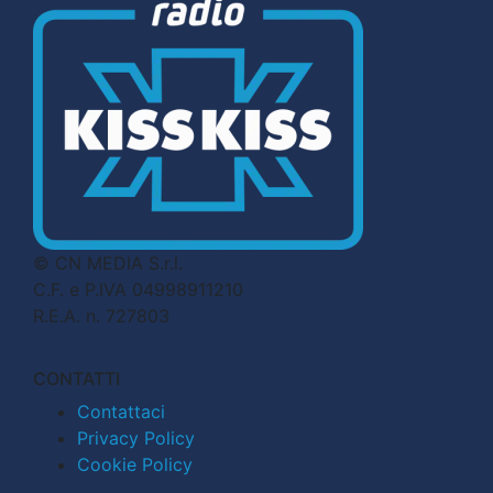
© CN MEDIA S.r.l.
C.F. e P.IVA 04998911210
R.E.A. n. 727803
CONTATTI
Contattaci
Privacy Policy
Cookie Policy