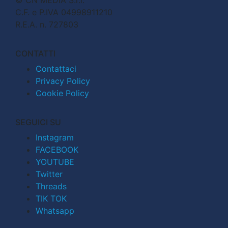
C.F. e P.IVA 04998911210
R.E.A. n. 727803
CONTATTI
Contattaci
Privacy Policy
Cookie Policy
SEGUICI SU
Instagram
FACEBOOK
YOUTUBE
Twitter
Threads
TIK TOK
Whatsapp