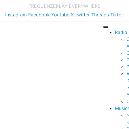
FREQUENZE
PLAY EVERYWHERE
Instagram
Facebook
Youtube
X-twitter
Threads
Tiktok
Radio
A
C
P
P
I
A
C
Music
K