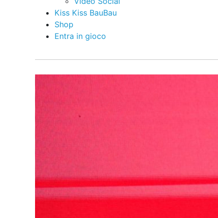
Video Social
Kiss Kiss BauBau
Shop
Entra in gioco